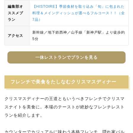
編集部オ
【HISTOIRE】季節食材を取り込み「旬」に包まれた
ススメプ
料理＆メインディッシュが選べるフルコース！！（全
ラン
7品）
新幹線／地下鉄西神／山手線「新神戸駅」より徒歩約
アクセス
5分
一休レストランでプランを見る
フレンチで美食をたしなむクリスマスディナー
クリスマスディナーの王道ともいうべきフレンチでクリスマ
スナイトを美食に。本場のテーストが絶妙なフレンチレスト
ランを紹介します。
カウンターでカジュアルに味わう本格フレンチ、隠れ家バル