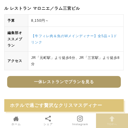
ル レストラン マロニエ／ラム三宮ビル
予算
8,150円～
編集部オ
【牛フィレ肉＆魚のWメインディナー】全5品＋1ド
ススメプ
リンク
ラン
JR「元町駅」より徒歩6分、JR「三宮駅」より徒歩8
アクセス
分
一休レストランでプランを見る
ホテルで過ごす贅沢なクリスマスディナー
ふたりのクリスマスデートはラグジュアリーなホテルでしめ
ホーム
シェア
Instagram
TOPへ