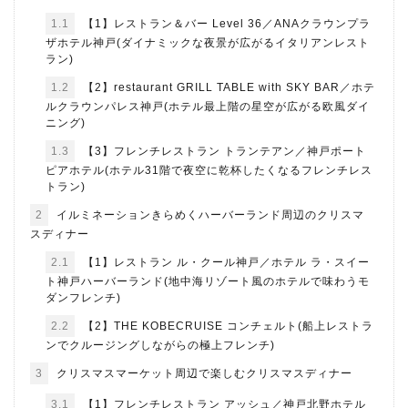
1.1
【1】レストラン＆バー Level 36／ANAクラウンプラ
ザホテル神戸(ダイナミックな夜景が広がるイタリアンレスト
ラン)
1.2
【2】restaurant GRILL TABLE with SKY BAR／ホテ
ルクラウンパレス神戸(ホテル最上階の星空が広がる欧風ダイ
ニング)
1.3
【3】フレンチレストラン トランテアン／神戸ポート
ピアホテル(ホテル31階で夜空に乾杯したくなるフレンチレス
トラン)
2
イルミネーションきらめくハーバーランド周辺のクリスマ
スディナー
2.1
【1】レストラン ル・クール神戸／ホテル ラ・スイー
ト神戸ハーバーランド(地中海リゾート風のホテルで味わうモ
ダンフレンチ)
2.2
【2】THE KOBECRUISE コンチェルト(船上レストラ
ンでクルージングしながらの極上フレンチ)
3
クリスマスマーケット周辺で楽しむクリスマスディナー
3.1
【1】フレンチレストラン アッシュ／神戸北野ホテル