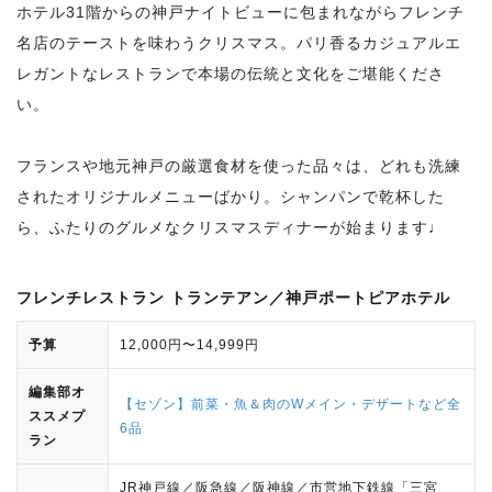
ホテル31階からの神戸ナイトビューに包まれながらフレンチ
名店のテーストを味わうクリスマス。パリ香るカジュアルエ
レガントなレストランで本場の伝統と文化をご堪能くださ
い。
フランスや地元神戸の厳選食材を使った品々は、どれも洗練
されたオリジナルメニューばかり。シャンパンで乾杯した
ら、ふたりのグルメなクリスマスディナーが始まります♩
フレンチレストラン トランテアン／神戸ポートピアホテル
予算
12,000円〜14,999円
編集部オ
【セゾン】前菜・魚＆肉のWメイン・デザートなど全
ススメプ
6品
ラン
JR神戸線／阪急線／阪神線／市営地下鉄線「三宮