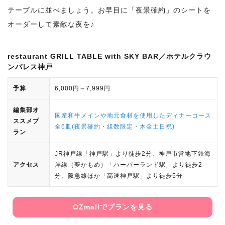
テーブルに並べましょう。お早目に「夜景確約」のシートを
オーダーして素敵な夜を♪
restaurant GRILL TABLE with SKY BAR／ホテルクラウ
ンパレス神戸
予算
6,000円～7,999円
編集部オ
国産和牛メインや地元食材を使用したディナーコース
ススメプ
全6皿(夜景確約・組数限定・木金土日祝)
ラン
JR神戸線「神戸駅」より徒歩2分、神戸市営地下鉄海
アクセス
岸線（夢かもめ）「ハーバーランド駅」より徒歩2
分、阪急線ほか「高速神戸駅」より徒歩5分
OZmallでプランを見る