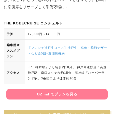
に窓側席をリザーブして準備万端に♪
THE KOBECRUISE コンチェルト
予算
12,000円～14,999円
編集部オ
【フレンチ神戸牛コース】神戸牛・鮮魚・季節デザー
ススメプ
トなど全5皿+窓側席確約
ラン
JR「神戸駅」より徒歩約10分、 神戸高速鉄道「高速
アクセス
神戸駅」南口より徒歩約15分、海岸線「ハーバーラ
ンド駅」3番出口より徒歩約10分
OZmallでプランを見る