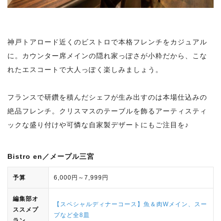
神戸トアロード近くのビストロで本格フレンチをカジュアル
に。カウンター席メインの隠れ家っぽさが小粋だから、こな
れたエスコートで大人っぽく楽しみましょう。
フランスで研鑽を積んだシェフが生み出すのは本場仕込みの
絶品フレンチ。クリスマスのテーブルを飾るアーティスティ
ックな盛り付けや可憐な自家製デザートにもご注目を♪
Bistro en／メープル三宮
予算
6,000円～7,999円
編集部オ
【スペシャルディナーコース】魚＆肉Wメイン、スー
ススメプ
プなど全8皿
ラン