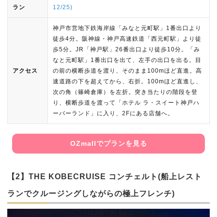
ラン
12/25)
神戸市営地下鉄海岸線「みなと元町駅」1番出口より
徒歩4分。阪神線・神戸高速鉄道「西元町駅」より徒
歩5分。JR「神戸駅」26番出口より徒歩10分。「み
なと元町駅」1番出口を出て、左手の出口を出る。目
アクセス
の前の横断歩道を渡り、そのまま100mほど直進。高
速道路の下を超えてから、右折。100mほど直進し、
次の角（篠崎倉庫）を左折。突き当たりの階段を登
り、横断歩道を渡って「ホテル ラ・スイート神戸ハ
ーバーランド」に入り、2Fにある店舗へ。
OZmallでプランを見る
【2】THE KOBECRUISE コンチェルト(船上レスト
ランでクルージングしながらの極上フレンチ)