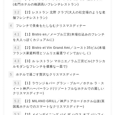
(名門ホテルの格調高いフレンチレストラン)
3.2
【2】レストラン 北野 クラブ(大人の社交場のような老
舗フレンチレストラン)
4
フレンチで美食をたしなむクリスマスディナー
4.1
【1】Bistro en／メープル三宮(本場仕込みのフレンチ
を大人っぽくカジュアルに)
4.2
【2】Bistro et Vin Grand Ami／コースト35ビル(本場
フランス家庭料理とソムリエ厳選ワインでおいしく)
4.3
【3】ル レストラン マロニエ／ラム三宮ビル(クラシカ
ルモダンなフレンチを優雅な一皿で)
5
ホテルで過ごす贅沢なクリスマスディナー
5.1
【1】ラウンジ＆バー グラン・ブルー／ホテル ラ・ス
イート神戸ハーバーランド(リゾートフルなホテルでの麗しい
クリスマスディナー)
5.2
【2】MILANO GRILL／神戸トアロードホテル山楽(英
国風ホテルでのスマートなクリスマスディナー)
5.3
【3】メインダイニング バイ ザ ハウス オブ パシフィ