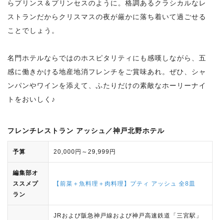
らプリンス＆プリンセスのように。格調あるクラシカルなレ
ストランだからクリスマスの夜が厳かに落ち着いて過ごせる
ことでしょう。
名門ホテルならではのホスピタリティにも感嘆しながら、五
感に働きかける地産地消フレンチをご賞味あれ。ぜひ、シャ
ンパンやワインを添えて、ふたりだけの素敵なホーリーナイ
トをおいしく♪
フレンチレストラン アッシュ／神戸北野ホテル
予算
20,000円～29,999円
編集部オ
ススメプ
【前菜＋魚料理＋肉料理】プティ アッシュ 全8皿
ラン
JRおよび阪急神戸線および神戸高速鉄道「三宮駅」