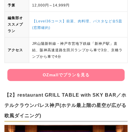
予算
12,000円～14,999円
編集部オ
【Level36コース】前菜、肉料理、パスタなど全5皿
ススメプ
(窓際確約)
ラン
JR山陽新幹線・神戸市営地下鉄線「新神戸駅」直
アクセス
結、阪神高速道路生田川ランプから車で3分、京橋ラ
ンプから車で4分
OZmallでプランを見る
【2】restaurant GRILL TABLE with SKY BAR／ホ
テルクラウンパレス神戸(ホテル最上階の星空が広がる
欧風ダイニング)