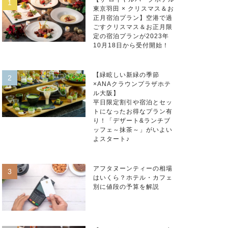
東京羽田 × クリスマス＆お
正月宿泊プラン】空港で過
ごすクリスマス＆お正月限
定の宿泊プランが2023年
10月18日から受付開始！
【緑眩しい新緑の季節
×ANAクラウンプラザホテ
ル大阪】
平日限定割引や宿泊とセッ
トになったお得なプラン有
り！「デザート&ランチブ
ッフェ～抹茶～」がいよい
よスタート♪
アフタヌーンティーの相場
はいくら？ホテル・カフェ
別に値段の予算を解説