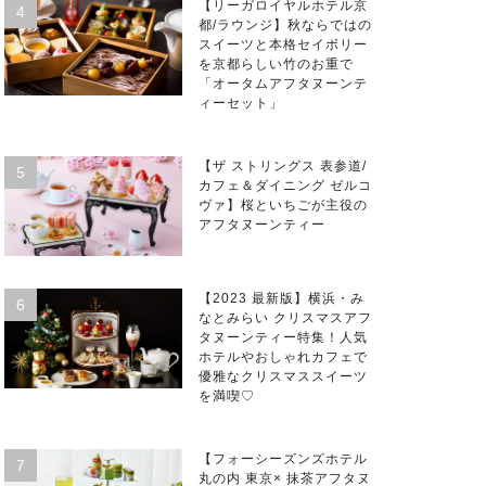
【リーガロイヤルホテル京
都/ラウンジ】秋ならではの
スイーツと本格セイボリー
を京都らしい竹のお重で
「オータムアフタヌーンテ
ィーセット」
【ザ ストリングス 表参道/
カフェ＆ダイニング ゼルコ
ヴァ】桜といちごが主役の
アフタヌーンティー
【2023 最新版】横浜・み
なとみらい クリスマスアフ
タヌーンティー特集！人気
ホテルやおしゃれカフェで
優雅なクリスマススイーツ
を満喫♡
【フォーシーズンズホテル
丸の内 東京× 抹茶アフタヌ