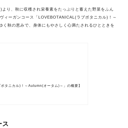
(金)より、秋に収穫され栄養素をたっぷりと蓄えた野菜をふん
ーガンコース「LOVEBOTANICAL(ラブボタニカル)！～
まりゆく秋の恵みで、身体にもやさしく心満たされるひとときを
ブボタニカル)！～Autumn(オータム)～」の概要】
ース