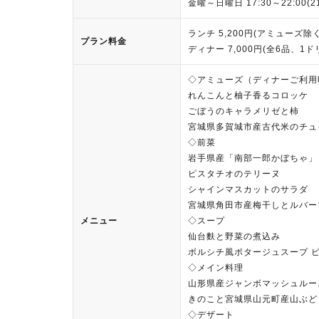
金曜～日曜日 17:30～22:00(
ランチ 5,200円(アミューズ除
プラン料金
ディナー 7,000円(全6品、1
◇アミューズ（ディナーご利用
れんこんと柚子香るコロッケ
ごぼうのキャラメリゼと柿
宮城県多賀城市産古代米のチュ
◇前菜
岩手県産「南部一郎かぼちゃ」
ピスタチオのテリーヌ
シャインマスカットのサラダ
宮城県角田市産梅干しとルバー
メニュー
◇スープ
仙台麩と野菜の煮込み
ボルシチ風ポタージュスープ 
◇メイン料理
山形県産ジャンボマッシュルー
きのこと宮城県山元町産山ぶど
◇デザート