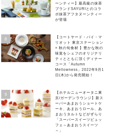
ーンティー】最高級の抹茶
ブランドSAYURIとのコラ
ボ抹茶アフタヌーンティー
が登場
【コートヤード・バイ・マ
リオット 東京ステーション
× 秋の旬食材 】豊かな秋の
味覚をシェフのオリジナリ
ティとともに頂くディナー
コース「Autumn
Mellowness」2022年9月1
日(木)から発売開始！
【ホテルニューオータニ東
京/ガーデンラウンジ】新ス
ーパーあまおうショートケ
ーキ、あまおうロール、あ
まおうタルトなどがずらり
「スーパースイーツビュッ
フェ～あまおうスイーツ
～」