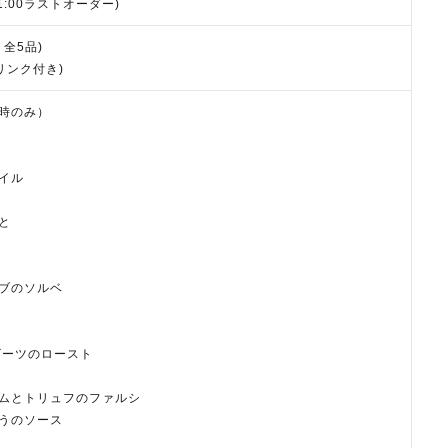
21:00ラストオーダー)
く全5品)
ドリンク付き)
時のみ）
イル
と
ブのソルベ
ビーツのロースト
ムとトリュフのファルシ
うのソース