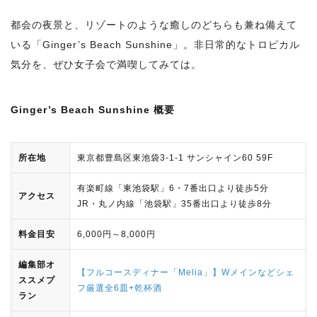
都会の夜景と、リゾートのような癒しのどちらも兼ね備えて
いる「Ginger’s Beach Sunshine」。非日常的なトロピカル
気分を、ぜひ女子会で満喫してみては。
Ginger’s Beach Sunshine 概要
所在地
東京都豊島区東池袋3-1-1 サンシャイン60 59F
有楽町線「東池袋駅」6・7番出口より徒歩5分
アクセス
JR・丸ノ内線「池袋駅」35番出口より徒歩8分
料金目安
6,000円～8,000円
編集部オ
【フルコースディナー「Melia」】Wメインなどシェ
ススメプ
フ厳選全6皿+乾杯酒
ラン