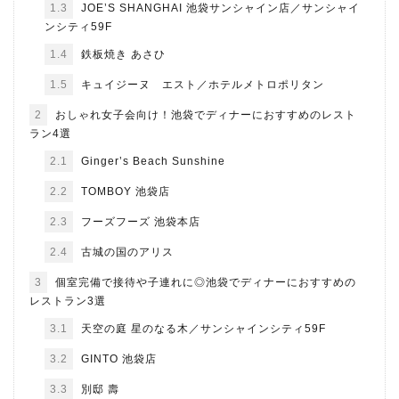
1.3
JOE’S SHANGHAI 池袋サンシャイン店／サンシャイ
ンシティ59F
1.4
鉄板焼き あさひ
1.5
キュイジーヌ エスト／ホテルメトロポリタン
2
おしゃれ女子会向け！池袋でディナーにおすすめのレスト
ラン4選
2.1
Ginger’s Beach Sunshine
2.2
TOMBOY 池袋店
2.3
フーズフーズ 池袋本店
2.4
古城の国のアリス
3
個室完備で接待や子連れに◎池袋でディナーにおすすめの
レストラン3選
3.1
天空の庭 星のなる木／サンシャインシティ59F
3.2
GINTO 池袋店
3.3
別邸 壽