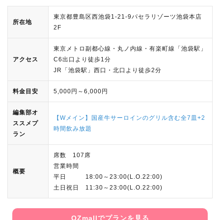
東京都豊島区西池袋1-21-9パセラリゾーツ池袋本店
所在地
2F
東京メトロ副都心線・丸ノ内線・有楽町線「池袋駅」
アクセス
C6出口より徒歩1分
JR「池袋駅」西口・北口より徒歩2分
料金目安
5,000円～6,000円
編集部オ
【Wメイン】国産牛サーロインのグリル含む全7皿+2
ススメプ
時間飲み放題
ラン
席数 107席
営業時間
概要
平日 18:00～23:00(L.O.22:00)
土日祝日 11:30～23:00(L.O.22:00)
OZmallでプランを見る