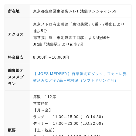
所在地
東京都豊島区東池袋3-1-1 池袋サンシャイン59F
東京メトロ有楽町線「東池袋駅」6番・7番出口より
徒歩5分
アクセス
都営荒川線「東池袋四丁目駅」より徒歩6分
JR線「池袋駅」より徒歩7分
料金目安
8,000円～10,000円
編集部オ
【 JOES MEDREY】自家製北京ダック、フカヒレ姿
ススメプ
煮込みなど全7品＋乾杯酒（ソフトドリンク可）
ラン
席数 112席
営業時間
【月～金】
ランチ 11:30～15:00（L.O.14:30）
ディナー 17:30～23:00（L.O.22:00）
概要
【土・祝前】