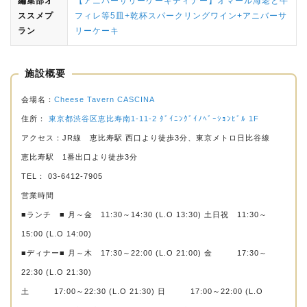
編集部オ
【アニバーサリーケーキディナー】オマール海老と牛
ススメプ
フィレ等5皿+乾杯スパークリングワイン+アニバーサ
ラン
リーケーキ
施設概要
会場名：
Cheese Tavern CASCINA
住所：
東京都渋谷区恵比寿南1-11-2 ﾀﾞｲﾆﾝｸﾞｲﾉﾍﾞｰｼｮﾝﾋﾞﾙ 1F
アクセス：JR線 恵比寿駅 西口より徒歩3分、東京メトロ日比谷線
恵比寿駅 1番出口より徒歩3分
TEL： 03-6412-7905
営業時間
■ランチ ■ 月～金 11:30～14:30 (L.O 13:30) 土日祝 11:30～
15:00 (L.O 14:00)
■ディナー■ 月～木 17:30～22:00 (L.O 21:00) 金 17:30～
22:30 (L.O 21:30)
土 17:00～22:30 (L.O 21:30) 日 17:00～22:00 (L.O