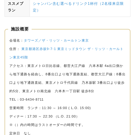
ススメプ
シャンパン含む選べるドリンク1杯付（2名様来店限
ラン
定）
施設概要
会場名：
タワーズ／ザ・リッツ・カールトン東京
住所：
東京都港区赤坂9-7-1 東京ミッドタウン ザ・リッツ・カールト
ン東京45階
アクセス：東京メトロ日比谷線、都営大江戸線 六本木駅 4a出口側か
ら地下通路を経由し、8番出口より地下通路直結、都営大江戸線：8番出
口より地下通路直結、東京メトロ千代田線 乃木坂駅 3番出口より徒歩
約5分、東京メトロ南北線 六本木一丁目駅 徒歩8分
TEL：03-6434-8711
営業時間 ランチ：11:30 ～ 16:00 ( L.O. 15:00)
ディナー：17:30 ～ 22:30 （L.O. 21:00）
※（）内の時間はラストオーダーの時間です。
定休日 なし