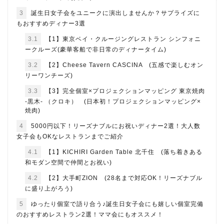
3
誕生日女子会をユニークに演出しませんか？サプライズに
もおすすめディナー3選
3.1
【1】東京ベイ・クルージングレストラン シンフォニ
ークルーズ(豪華客船で非日常のディナータイム)
3.2
【2】Cheese Tavern CASCINA (五感で楽しむオン
リーワンチーズ)
3.3
【3】完全個室×プロジェクションマッピング 東京焼肉
-黒木- （クロキ） (日本初！プロジェクションマッピング×
焼肉)
4
5000円以下！リーズナブルにお祝いディナー2選！大人数
女子会もOKなレストランまでご紹介
4.1
【1】KICHIRI Garden Table 北千住 (落ち着きある
和モダン空間で仲間とお祝い)
4.2
【2】大手町ZION (28名まで対応OK！リーズナブル
に盛り上がろう)
5
ゆったり個室で語り合う♪誕生日女子会にも嬉しい個室完備
のおすすめレストラン2選！ママ会にもオススメ！