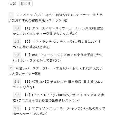
目次
1
ドレスアップしていきたい贅沢なお祝いディナー！大人女
子におすすめの都内高級レストラン3選
1.1
【1】タワーズ／ザ・リッツ・カールトン東京(眺望豊
かなホスピタリティー空間で大人なお祝い)
1.2
【2】リストランテ シンティッラ(大切な日におすす
め！記憶に残るひと時を)
1.3
【3】est／フォーシーズンズホテル東京大手町 (大切
な日はシェフおまかせで贅沢に)
2
可愛いバースデープレートでお祝い！おしゃれな大人女子
に人気のディナー5選
2.1
【1】代官山ASO チェレステ 日本橋店 (日本橋でエレ
ガントな夜を)
2.2
【2】Cafe & Dining ZelkovA／ザ ストリングス 表参
道 (テラス席も◎表参道の象徴的レストラン)
2.3
【3】マディソン ニューヨーク キッチン(人気のリップ
ホールケーキでお祝い)