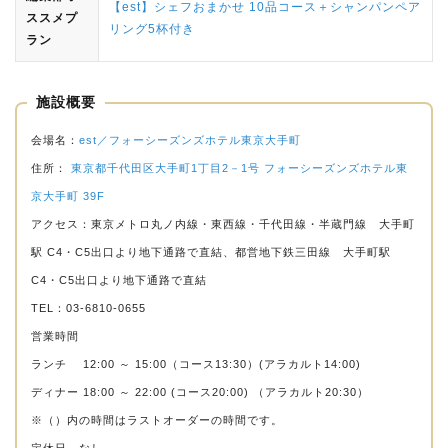
【est】シェフおまかせ 10品コース＋シャンパンペア
ススメプ
リング5杯付き
ラン
施設概要
会場名：
est／フォーシーズンズホテル東京大手町
住所：
東京都千代田区大手町1丁目2－1号 フォーシーズンズホテル東
京大手町 39F
アクセス：東京メトロ丸ノ内線・東西線・千代田線・半蔵門線 大手町
駅 C4・C5出口より地下通路で直結、都営地下鉄三田線 大手町駅
C4・C5出口より地下通路で直結
TEL：03-6810-0655
営業時間
ランチ 12:00 ～ 15:00（コース13:30）(アラカルト14:00)
ディナー 18:00 ～ 22:00 (コース20:00) （アラカルト20:30）
※（）内の時間はラストオーダーの時間です。