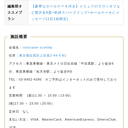
編集部オ
【豪華なホールケーキ付き】トリュフのラヴィオリな
ススメプ
ど贅沢全8皿+乾杯スパークリング+ホールケーキにメ
ラン
ッセージ(1日1組限定)
施設概要
会場名：
ristorante scintilla
住所：
東京都目黒区上目黒2-44-9 B1
アクセス：東急東横線・東京メトロ日比谷線「中目黒駅」より徒歩6
分、東急東横線「祐天寺駅」より徒歩9分
TEL：03-6452-4395 ※ご予約はインターネットのみで受付しており
ます
営業時間 [昼]11:30 ～ 15:00（13:00）
[夜]17:30 ～ 23:00（20:00）
定休日 なし
支払い方法： VISA、MasterCard、AmericanExpress、DinersClub、
JCB