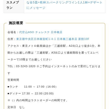
ススメプ
な全5皿+乾杯スパークリングワイン1人1杯+デザート
ラン
にメッセージ
施設概要
会場名：
代官山ASO チェレステ 日本橋店
住所：
東京都中央区日本橋室町1-4-1 日本橋三越本店 新館10F
アクセス：東京メトロ銀座線ほか「三越前駅」A2出口より徒歩1分。本
館からお越しの際は「三越前駅」A3出口より連絡階段を通ってエレベ
ーターで10階までお越しください
TEL：03-3243-1820 ※ご予約はインターネットのみで受付しておりま
す
営業時間
■ランチ 11:00 ～ 17:00（16:00）
■ディナー 17:30 ～ 22:00 (20:00)
※（）内の時間はラストオーダーの時間です。
定休日 なし