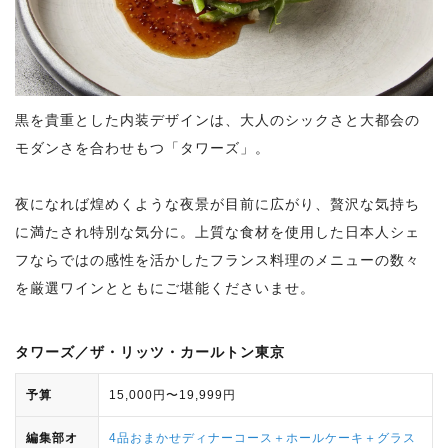
黒を貴重とした内装デザインは、大人のシックさと大都会の
モダンさを合わせもつ「タワーズ」。
夜になれば煌めくような夜景が目前に広がり、贅沢な気持ち
に満たされ特別な気分に。上質な食材を使用した日本人シェ
フならではの感性を活かしたフランス料理のメニューの数々
を厳選ワインとともにご堪能くださいませ。
タワーズ／ザ・リッツ・カールトン東京
予算
15,000円〜19,999円
編集部オ
4品おまかせディナーコース＋ホールケーキ＋グラス