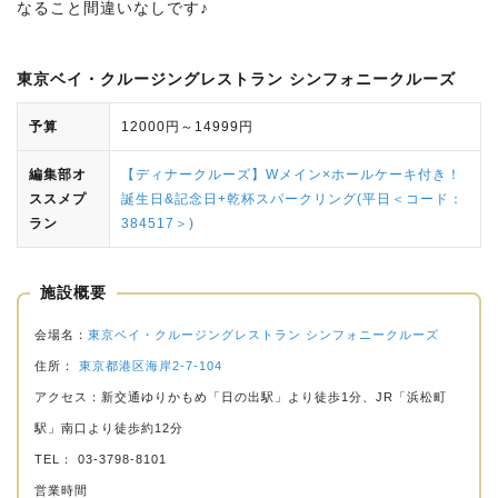
なること間違いなしです♪
東京ベイ・クルージングレストラン シンフォニークルーズ
予算
12000円～14999円
編集部オ
【ディナークルーズ】Wメイン×ホールケーキ付き！
ススメプ
誕生日&記念日+乾杯スパークリング(平日＜コード：
ラン
384517＞)
施設概要
会場名：
東京ベイ・クルージングレストラン シンフォニークルーズ
住所：
東京都港区海岸2-7-104
アクセス：新交通ゆりかもめ「日の出駅」より徒歩1分、JR「浜松町
駅」南口より徒歩約12分
TEL： 03-3798-8101
営業時間