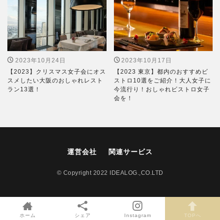
2023年10月24日
2023年10月17日
【2023】クリスマス女子会にオス
【2023 東京】都内のおすすめビ
スメしたい大阪のおしゃれレスト
ストロ10選をご紹介！大人女子に
ラン13選！
今流行り！おしゃれビストロ女子
会を！
運営会社
関連サービス
© Copyright 2022 IDEALOG.,CO.LTD
ホーム
シェア
Instagram
TOPへ