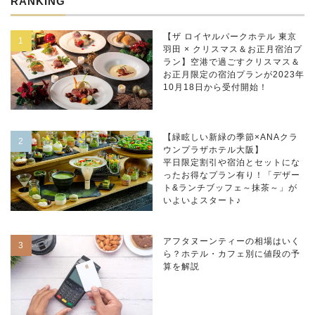
RANKING
【ザ ロイヤルパークホテル 東京
羽田 × クリスマス＆お正月宿泊プ
ラン】空港で過ごすクリスマス＆
お正月限定の宿泊プランが2023年
10月18日から受付開始！
【緑眩しい新緑の季節×ANAクラ
ウンプラザホテル大阪】
平日限定割引や宿泊とセットにな
ったお得なプラン有り！「デザー
ト&ランチブッフェ～抹茶～」が
いよいよスタート♪
アフタヌーンティーの相場はいく
ら？ホテル・カフェ別に値段の予
算を解説