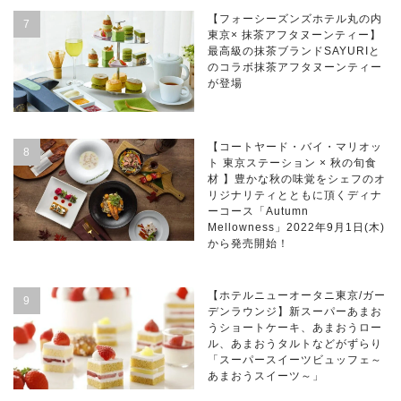
【フォーシーズンズホテル丸の内
東京× 抹茶アフタヌーンティー】
最高級の抹茶ブランドSAYURIと
のコラボ抹茶アフタヌーンティー
が登場
【コートヤード・バイ・マリオッ
ト 東京ステーション × 秋の旬食
材 】豊かな秋の味覚をシェフのオ
リジナリティとともに頂くディナ
ーコース「Autumn
Mellowness」2022年9月1日(木)
から発売開始！
【ホテルニューオータニ東京/ガー
デンラウンジ】新スーパーあまお
うショートケーキ、あまおうロー
ル、あまおうタルトなどがずらり
「スーパースイーツビュッフェ～
あまおうスイーツ～」