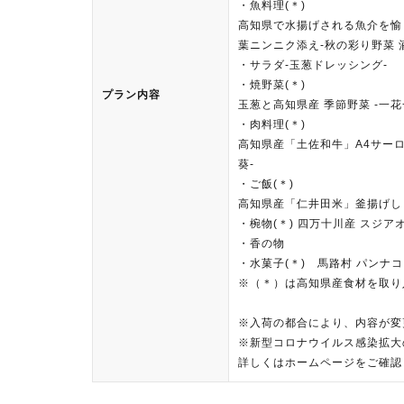
・魚料理(＊)
​高知県で水揚げされる魚介を
葉ニンニク添え-秋の彩り野菜 
・サラダ-玉葱ドレッシング-
・焼野菜(＊)
プラン内容
玉葱と高知県産 季節野菜 -一
・肉料理(＊)
高知県産「土佐和牛」A4サーロ
葵-
・ご飯(＊)
高知県産「仁井田米」釜揚げし
・椀物(＊) 四万十川産 スジア
・香の物
・水菓子(＊) 馬路村 パンナ
※（＊）は高知県産食材を取り
※入荷の都合により、内容が変
※新型コロナウイルス感染拡大
詳しくはホームページをご確認