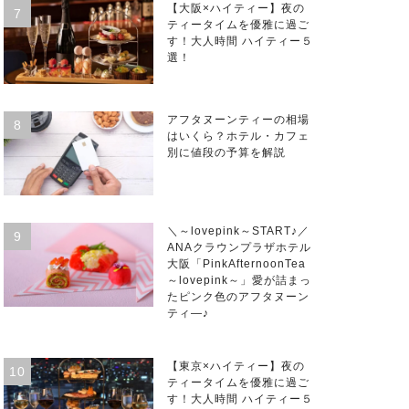
【大阪×ハイティー】夜の
ティータイムを優雅に過ご
す！大人時間 ハイティー５
選！
アフタヌーンティーの相場
はいくら？ホテル・カフェ
別に値段の予算を解説
＼～lovepink～START♪／
ANAクラウンプラザホテル
大阪「PinkAfternoonTea
～lovepink～」愛が詰まっ
たピンク色のアフタヌーン
ティ―♪
【東京×ハイティー】夜の
ティータイムを優雅に過ご
す！大人時間 ハイティー５