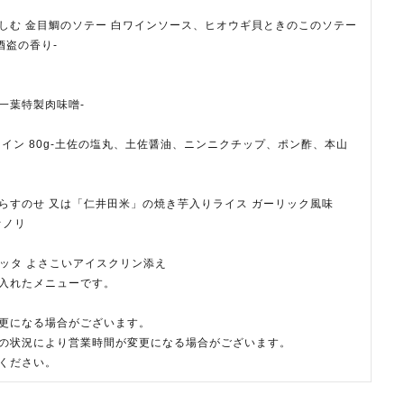
愉しむ 金目鯛のソテー 白ワインソース、ヒオウギ貝ときのこのソテー
酒盗の香り-
花一葉特製肉味噌-
イン 80g-土佐の塩丸、土佐醤油、ニンニクチップ、ポン酢、本山
らすのせ 又は「仁井田米」の焼き芋入りライス ガーリック風味
オノリ
コッタ よさこいアイスクリン添え
入れたメニューです。
更になる場合がございます。
の状況により営業時間が変更になる場合がございます。
ください。