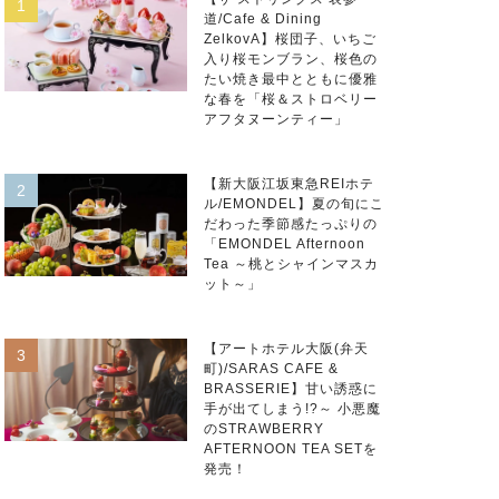
道/Cafe & Dining
ZelkovA】桜団子、いちご
入り桜モンブラン、桜色の
たい焼き最中とともに優雅
な春を「桜＆ストロベリー
アフタヌーンティー」
【新大阪江坂東急REIホテ
ル/EMONDEL】夏の旬にこ
だわった季節感たっぷりの
「EMONDEL Afternoon
Tea ～桃とシャインマスカ
ット～」
【アートホテル大阪(弁天
町)/SARAS CAFE &
BRASSERIE】甘い誘惑に
手が出てしまう!?～ 小悪魔
のSTRAWBERRY
AFTERNOON TEA SETを
発売！