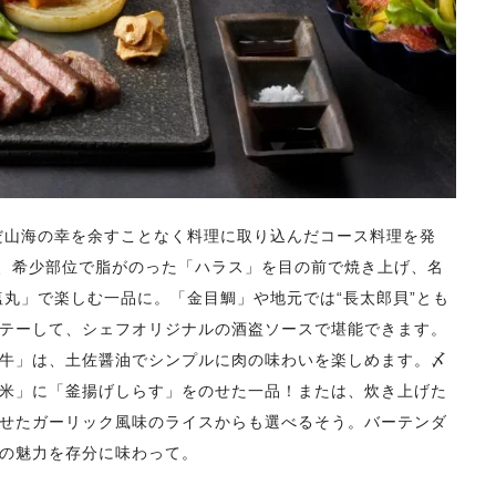
だ山海の幸を余すことなく料理に取り込んだコース料理を発
と、希少部位で脂がのった「ハラス」を目の前で焼き上げ、名
塩丸」で楽しむ一品に。「金目鯛」や地元では“長太郎貝”とも
テーして、シェフオリジナルの酒盗ソースで堪能できます。
牛」は、土佐醤油でシンプルに肉の味わいを楽しめます。〆
米」に「釜揚げしらす」をのせた一品！または、炊き上げた
せたガーリック風味のライスからも選べるそう。バーテンダ
の魅力を存分に味わって。