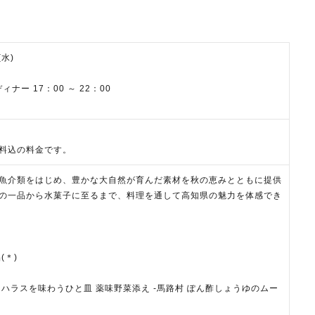
(水)
ナー 17：00 ～ 22：00
料込の料金です。
魚介類をはじめ、豊かな大自然が育んだ素材を秋の恵みとともに提供
の一品から水菓子に至るまで、料理を通して高知県の魅力を体感でき
(＊)
ハラスを味わうひと皿 薬味野菜添え -馬路村 ぽん酢しょうゆのムー