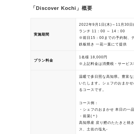
「Discover Kochi」概要
2022年9月1日(木)～11月30日
ランチ 11：00 ～ 14：00
実施期間
※前日15：00までの予約制、ディ
鉄板焼き 一花一葉にて提供
1名様 18,000円
プラン料金
※上記料金は消費税・サービス
温暖で多日照な高知県。豊富な
いたします。シェフのおまかせ
るコースです。
コース例：
・シェフのおまかせ 本日の一品
・前菜(＊)
高知県産 戻り鰹のたたきと焼き
ス、土佐の塩丸-