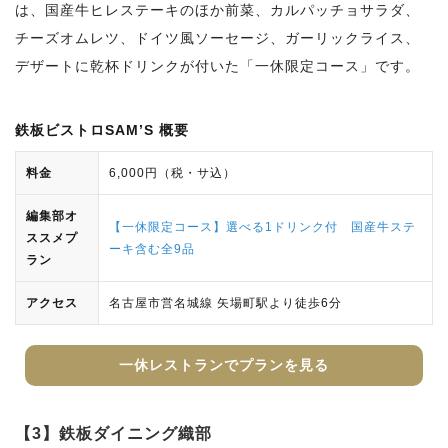
は、国産牛ヒレステーキのほか前菜、カルパッチョサラダ、
チーズオムレツ、ドイツ風ソーセージ、ガーリックライス、
デザートに乾杯ドリンクが付いた「一休限定コース」です。
鉄板ビストロSAM’S 概要
料金
6,000円（税・サ込）
編集部オ
【一休限定コース】選べる1ドリンク付 国産牛ステ
ススメプ
ーキ含む全9品
ラン
アクセス
名古屋市営名城線 矢場町駅より徒歩6分
一休レストランでプランを見る
【3】鉄板ダイニング織部