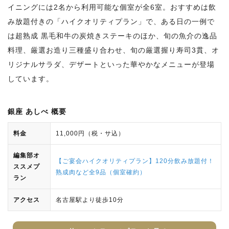
イニングには2名から利用可能な個室が全6室。おすすめは飲
み放題付きの「ハイクオリティプラン」で、ある日の一例で
は超熟成 黒毛和牛の炭焼きステーキのほか、旬の魚介の逸品
料理、厳選お造り三種盛り合わせ、旬の厳選握り寿司3貫、オ
リジナルサラダ、デザートといった華やかなメニューが登場
しています。
銀座 あしべ 概要
料金
11,000円（税・サ込）
編集部オ
【ご宴会ハイクオリティプラン】120分飲み放題付！
ススメプ
熟成肉など全9品（個室確約）
ラン
アクセス
名古屋駅より徒歩10分