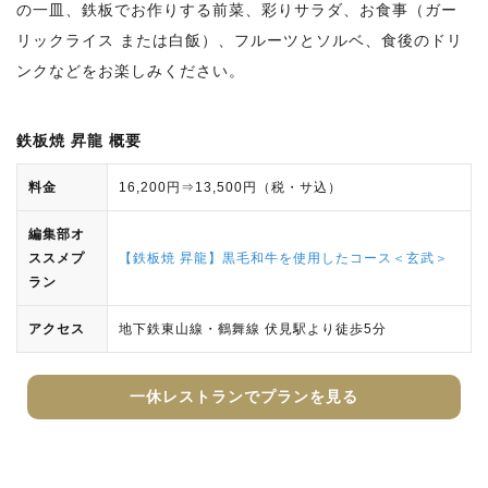
の一皿、鉄板でお作りする前菜、彩りサラダ、お食事（ガー
リックライス または白飯）、フルーツとソルベ、食後のドリ
ンクなどをお楽しみください。
鉄板焼 昇龍 概要
料金
16,200円⇒13,500円（税・サ込）
編集部オ
ススメプ
【鉄板焼 昇龍】黒毛和牛を使用したコース＜玄武＞
ラン
アクセス
地下鉄東山線・鶴舞線 伏見駅より徒歩5分
一休レストランでプランを見る