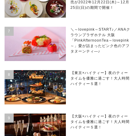
売が2022年12月22日(木)～12月
25日(日)の期間で開催！
＼～lovepink～START♪／ANAク
ラウンプラザホテル 大阪
「PinkAfternoonTea～lovepink
～」愛が詰まったピンク色のアフ
タヌーンティ―♪
【東京×ハイティー】夜のティー
タイムを優雅に過ごす！大人時間
ハイティー５選！
【大阪×ハイティー】夜のティー
タイムを優雅に過ごす！大人時間
ハイティー５選！