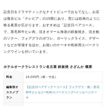
記念日をドラマティックなナイトビューでおもてなし。お店
は複合ビル「テレピア」の15階にあり、窓には絵画のように
映る夜景が広がります。おすすめは「記念日ペアコース」
で、黒毛和牛ヒレ肉、活きオマール海老の鉄板焼き、活き鮑
のソテー、フォアグラのポワレ、ガーリックライス、デザー
トなどが登場するほか、お祝いのケーキや乾杯用スパークリ
ングワインも付いています。
ホテルオークラレストラン名古屋 鉄板焼 さざんか 概要
料金
16,500円（税・サ込）
編集部オ
【記念日ペアディナーコース】フォアグラ・鮑・黒毛
ススメプ
和牛ヒレなど+乾杯スパークリング+メッセージケー
ラン
キ