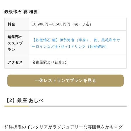
鉄板懐石 宴 概要
料金
10,900円⇒8,500円円（税・サ込）
編集部オ
【鉄板懐石 極】伊勢海老（半身）、鮑、黒毛和牛サ
ススメプ
ーロインなど全7品＋1ドリンク（個室確約）
ラン
アクセス
名古屋駅より徒歩2分
一休レストランでプランを見る
【2】銀座 あしべ
和洋折衷のインタリアがラグジュアリーな雰囲気をかもすダ