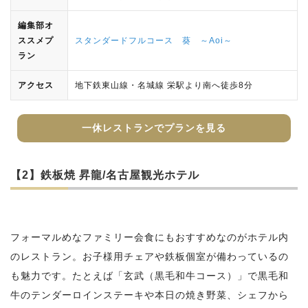
編集部オ
ススメプ
スタンダードフルコース 葵 ～Aoi～
ラン
アクセス
地下鉄東山線・名城線 栄駅より南へ徒歩8分
一休レストランでプランを見る
【2】鉄板焼 昇龍/名古屋観光ホテル
フォーマルめなファミリー会食にもおすすめなのがホテル内
のレストラン。お子様用チェアや鉄板個室が備わっているの
も魅力です。たとえば「玄武（黒毛和牛コース）」で黒毛和
牛のテンダーロインステーキや本日の焼き野菜、シェフから