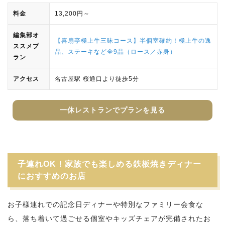
料金
13,200円～
編集部オ
【喜扇亭極上牛三昧コース】半個室確約！極上牛の逸
ススメプ
品、ステーキなど全9品（ロース／赤身）
ラン
アクセス
名古屋駅 桜通口より徒歩5分
一休レストランでプランを見る
子連れOK！家族でも楽しめる鉄板焼きディナー
におすすめのお店
お子様連れでの記念日ディナーや特別なファミリー会食な
ら、落ち着いて過ごせる個室やキッズチェアが完備されたお