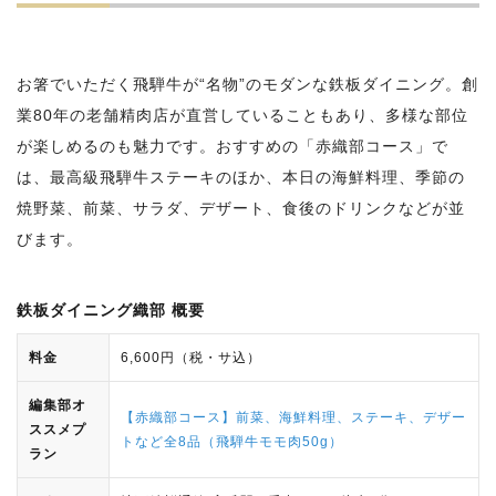
お箸でいただく飛騨牛が“名物”のモダンな鉄板ダイニング。創
業80年の老舗精肉店が直営していることもあり、多様な部位
が楽しめるのも魅力です。おすすめの「赤織部コース」で
は、最高級飛騨牛ステーキのほか、本日の海鮮料理、季節の
焼野菜、前菜、サラダ、デザート、食後のドリンクなどが並
びます。
鉄板ダイニング織部 概要
料金
6,600円（税・サ込）
編集部オ
【赤織部コース】前菜、海鮮料理、ステーキ、デザー
ススメプ
トなど全8品（飛騨牛モモ肉50g）
ラン