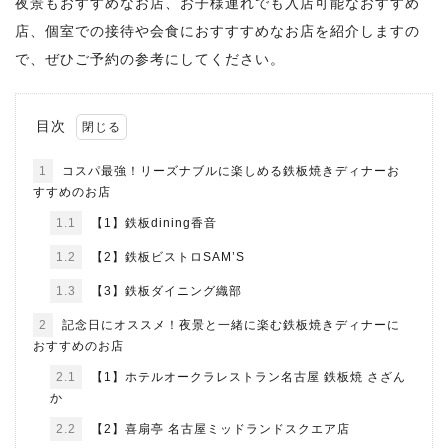
夜景もおすすめなお店、お子様連れでも入店可能なおすすめ
店、個室での接待や会食におすすすめなお店を紹介しますの
で、ぜひご予約の参考にしてください。
目次
1
コスパ最強！リーズナブルに楽しめる鉄板焼きディナーお
すすめのお店
1.1
【1】鉄板dining香音
1.2
【2】鉄板ビストロSAM’S
1.3
【3】鉄板ダイニング織部
2
記念日にオススメ！夜景と一緒に楽む鉄板焼きディナーに
おすすめのお店
2.1
【1】ホテルオークラレストラン名古屋 鉄板焼 さざん
か
2.2
【2】喜扇亭 名古屋ミッドランドスクエア店