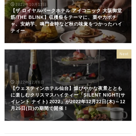
2022年10月13日
【ザ ロイヤルパークホテル アイコニック 大阪御堂
筋/THE BLINK】収穫祭をテーマに、栗やカボチ
ャ、安納芋、鳴門金時など秋の味覚をつかったハイ
ティー
Next
2022年12月6日
【ウェスティンホテル仙台】煌びやかな夜景ととも
に楽しむクリスマスハイティー「SILENT NIGHT(サ
イレント ナイト) 2022」が2022年12月22日(木)～12
月25日(日)の期間で開催！