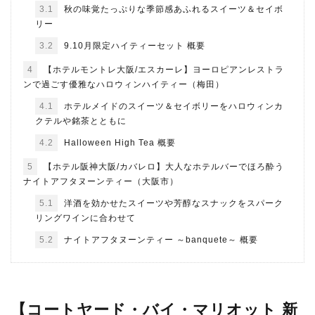
3.1
秋の味覚たっぷりな季節感あふれるスイーツ＆セイボ
リー
3.2
9.10月限定ハイティーセット 概要
4
【ホテルモントレ大阪/エスカーレ】ヨーロピアンレストラ
ンで過ごす優雅なハロウィンハイティー（梅田）
4.1
ホテルメイドのスイーツ＆セイボリーをハロウィンカ
クテルや銘茶とともに
4.2
Halloween High Tea 概要
5
【ホテル阪神大阪/カバレロ】大人なホテルバーでほろ酔う
ナイトアフタヌーンティー（大阪市）
5.1
洋酒を効かせたスイーツや芳醇なスナックをスパーク
リングワインに合わせて
5.2
ナイトアフタヌーンティー ～banquete～ 概要
【コートヤード・バイ・マリオット 新