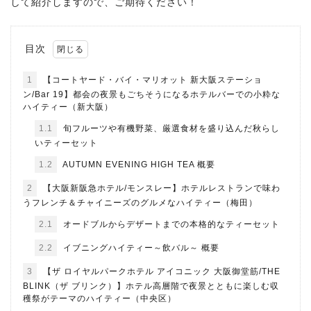
して紹介しますので、ご期待ください！
目次
1
【コートヤード・バイ・マリオット 新大阪ステーショ
ン/Bar 19】都会の夜景もごちそうになるホテルバーでの小粋な
ハイティー（新大阪）
1.1
旬フルーツや有機野菜、厳選食材を盛り込んだ秋らし
いティーセット
1.2
AUTUMN EVENING HIGH TEA 概要
2
【大阪新阪急ホテル/モンスレー】ホテルレストランで味わ
うフレンチ＆チャイニーズのグルメなハイティー（梅田）
2.1
オードブルからデザートまでの本格的なティーセット
2.2
イブニングハイティー～飲バル～ 概要
3
【ザ ロイヤルパークホテル アイコニック 大阪御堂筋/THE
BLINK（ザ ブリンク）】ホテル高層階で夜景とともに楽しむ収
穫祭がテーマのハイティー（中央区）