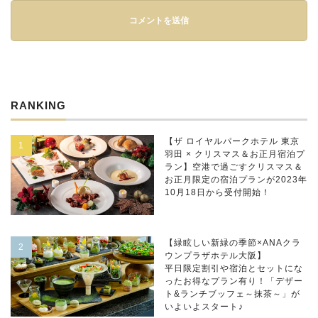
RANKING
【ザ ロイヤルパークホテル 東京
羽田 × クリスマス＆お正月宿泊プ
ラン】空港で過ごすクリスマス＆
お正月限定の宿泊プランが2023年
10月18日から受付開始！
【緑眩しい新緑の季節×ANAクラ
ウンプラザホテル大阪】
平日限定割引や宿泊とセットにな
ったお得なプラン有り！「デザー
ト&ランチブッフェ～抹茶～」が
いよいよスタート♪