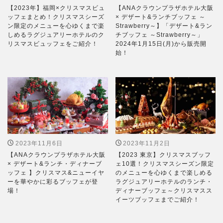
【2023年】福岡×クリスマスビュ
【ANAクラウンプラザホテル大阪
ッフェまとめ！クリスマスシーズ
× デザート&ランチブッフェ ～
ン限定のメニューを心ゆくまで楽
Strawberry～】「デザート&ラン
しめるラグジュアリーホテルのク
チブッフェ ～Strawberry～」
リスマスビュッフェをご紹介！
2024年1月15日(月)から販売開
始！
2023年11月6日
2023年11月2日
【ANAクラウンプラザホテル大阪
【2023 東京】クリスマスブッフ
× デザート&ランチ・ディナーブ
ェ10選！クリスマスシーズン限定
ッフェ 】クリスマス&ニューイヤ
のメニューを心ゆくまで楽しめる
ーを華やかに彩るブッフェが登
ラグジュアリーホテルのランチ・
場！
ディナーブッフェ～クリスマスス
イーツブッフェまでご紹介！