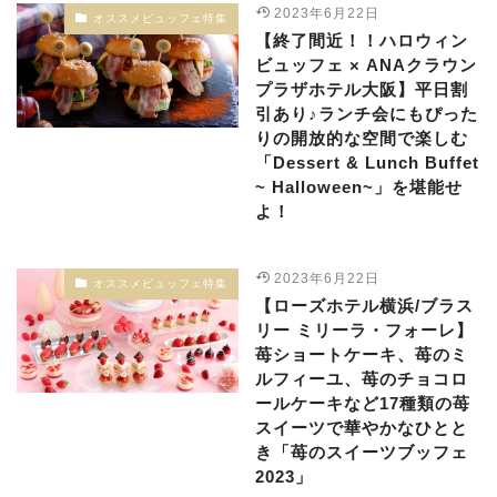
2023年6月22日
オススメビュッフェ特集
【終了間近！！ハロウィン
ビュッフェ × ANAクラウン
プラザホテル大阪】平日割
引あり♪ランチ会にもぴった
りの開放的な空間で楽しむ
「Dessert & Lunch Buffet
~ Halloween~」を堪能せ
よ！
2023年6月22日
オススメビュッフェ特集
【ローズホテル横浜/ブラス
リー ミリーラ・フォーレ】
苺ショートケーキ、苺のミ
ルフィーユ、苺のチョコロ
ールケーキなど17種類の苺
スイーツで華やかなひとと
き「苺のスイーツブッフェ
2023」