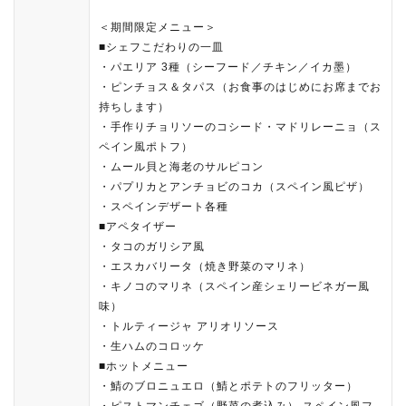
＜期間限定メニュー＞
■シェフこだわりの一皿
・パエリア 3種（シーフード／チキン／イカ墨）
・ピンチョス＆タパス（お食事のはじめにお席までお
持ちします）
・手作りチョリソーのコシード・マドリレーニョ（ス
ペイン風ポトフ）
・ムール貝と海老のサルピコン
・パプリカとアンチョビのコカ（スペイン風ピザ）
・スペインデザート各種
■アペタイザー
・タコのガリシア風
・エスカバリータ（焼き野菜のマリネ）
・キノコのマリネ（スペイン産シェリービネガー風
味）
・トルティージャ アリオリソース
・生ハムのコロッケ
■ホットメニュー
・鯖のブロニュエロ（鯖とポテトのフリッター）
・ピストマンチェゴ（野菜の煮込み） スペイン風フ