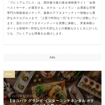
「プレミアムプレス」は、国内最大級の宴会場検索サイト「会場
ベストサーチ」が運営する、ホテル・レストラン・お洒落な空間
専門の情報発信メディア。最新のアフタヌーンティー情報から贅
沢なホテルグルメまで、”上質で特別な一日”をテーマに活動してい
ます。流行りのアフタヌーンティーを実際に体験し、実食体験レ
ポートも投稿中♪ 特別な日や大切な人との素敵なひとときにぴった
りな、プレミアムな情報をお届けします。
Ads
Prev
2022年12月20日
【ヨコハマ グランド インターコンチネンタル ホテ