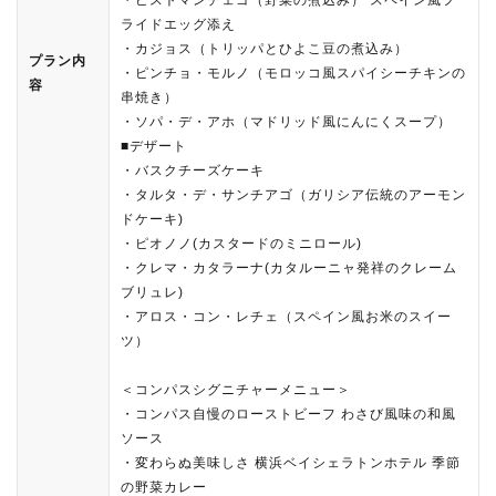
ライドエッグ添え
・カジョス（トリッパとひよこ豆の煮込み）
プラン内
・ピンチョ・モルノ（モロッコ風スパイシーチキンの
容
串焼き）
・ソパ・デ・アホ（マドリッド風にんにくスープ）
■デザート
・バスクチーズケーキ
・タルタ・デ・サンチアゴ（ガリシア伝統のアーモン
ドケーキ)
・ピオノノ(カスタードのミニロール)
・クレマ・カタラーナ(カタルーニャ発祥のクレーム
ブリュレ)
・アロス・コン・レチェ（スペイン風お米のスイー
ツ）
＜コンパスシグニチャーメニュー＞
・コンパス自慢のローストビーフ わさび風味の和風
ソース
・変わらぬ美味しさ 横浜ベイシェラトンホテル 季節
の野菜カレー