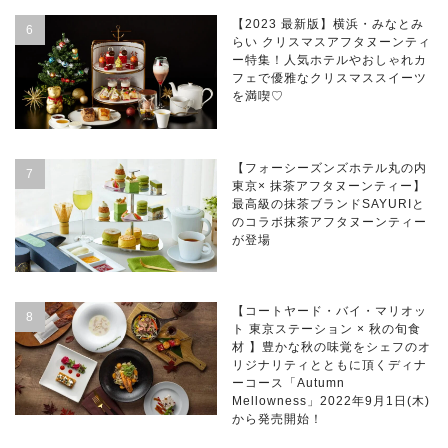
【2023 最新版】横浜・みなとみ
らい クリスマスアフタヌーンティ
ー特集！人気ホテルやおしゃれカ
フェで優雅なクリスマススイーツ
を満喫♡
【フォーシーズンズホテル丸の内
東京× 抹茶アフタヌーンティー】
最高級の抹茶ブランドSAYURIと
のコラボ抹茶アフタヌーンティー
が登場
【コートヤード・バイ・マリオッ
ト 東京ステーション × 秋の旬食
材 】豊かな秋の味覚をシェフのオ
リジナリティとともに頂くディナ
ーコース「Autumn
Mellowness」2022年9月1日(木)
から発売開始！