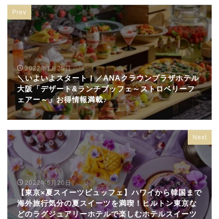
Prev
2022年1月25日
＼いよいよスタート！／ANAクラウンプラザホテル
大阪「デザート&ランチブッフェ～ストロベリーフ
ェアー～」お得情報満載♪
Next
2022年6月20日
【東京×夏スイーツビュッフェ】ハワイから韓国まで
海外旅行気分の夏スイーツを満喫！ヒルトン東京な
どのラグジュアリーホテルで楽しむホテルスイーツ