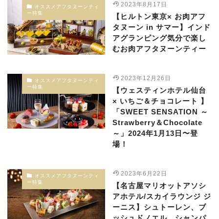
2023年8月17日
オススメアフタヌーンティ
ー特集
【ヒルトン東京× お肉アフ
タヌーン in サマー】インド
アグランピング気分で楽し
むお肉アフタヌーンティー
2023年12月26日
オススメアフタヌーンティ
ー特集
【ウェスティンホテル仙台
× いちご＆チョコレート 】
「SWEET SENSATION ～
Strawberry＆Chocolate
～」2024年1月13日〜登
場！
2023年6月22日
オススメアフタヌーンティ
ー特集
【名古屋マリオットアソシ
アホテル/スカイラウンジ ジ
ーニス】シュトーレン、ブ
ッシュドノエル、シャンパ