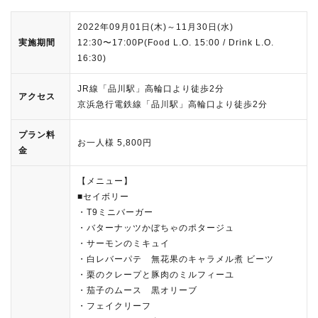
2022年09月01日(木)～11月30日(水)
実施期間
12:30〜17:00P(Food L.O. 15:00 / Drink L.O.
16:30)
JR線「品川駅」高輪口より徒歩2分
アクセス
京浜急行電鉄線「品川駅」高輪口より徒歩2分
プラン料
お一人様 5,800円
金
【メニュー】
■セイボリー
・T9ミニバーガー
・バターナッツかぼちゃのポタージュ
・サーモンのミキュイ
・白レバーパテ 無花果のキャラメル煮 ビーツ
・栗のクレープと豚肉のミルフィーユ
・茄子のムース 黒オリーブ
・フェイクリーフ