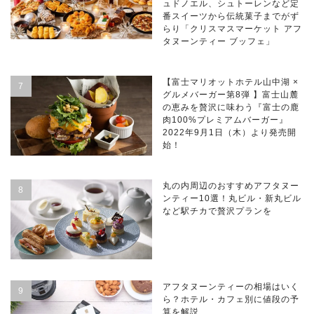
ュドノエル、シュトーレンなど定
番スイーツから伝統菓子までがず
らり「クリスマスマーケット アフ
タヌーンティー ブッフェ」
【富士マリオットホテル山中湖 ×
グルメバーガー第8弾 】富士山麓
の恵みを贅沢に味わう『富士の鹿
肉100%プレミアムバーガー』
2022年9月1日（木）より発売開
始！
丸の内周辺のおすすめアフタヌー
ンティー10選！丸ビル・新丸ビル
など駅チカで贅沢プランを
アフタヌーンティーの相場はいく
ら？ホテル・カフェ別に値段の予
算を解説