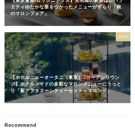
【東京會舘/ロッシニテラス】笠間産の新栗ほかバラ
エティゆたかな栗をつかったメニューがずらり「秋
のマロンフェア」
Next
2022年9月8日
【ホテルニューオータニ（東京） /ガーデンラウン
ジ】ホテルメイドの多彩なマロンメニューにうっと
り「新アフタヌーンティーセット～マロン～」
Recommend