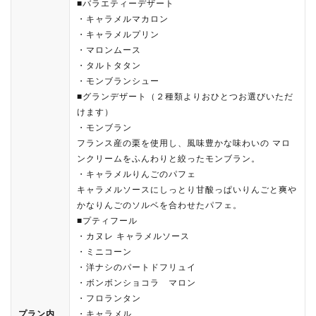
■バラエティーデザート
・キャラメルマカロン
・キャラメルプリン
・マロンムース
・タルトタタン
・モンブランシュー
■グランデザート（２種類よりおひとつお選びいただ
けます）
・モンブラン
フランス産の栗を使用し、風味豊かな味わいの マロ
ンクリームをふんわりと絞ったモンブラン。
・キャラメルりんごのパフェ
キャラメルソースにしっとり甘酸っぱいりんごと爽や
かなりんごのソルベを合わせたパフェ。
■プティフール
・カヌレ キャラメルソース
・ミニコーン
・洋ナシのパートドフリュイ
・ボンボンショコラ マロン
・フロランタン
プラン内
・キャラメル