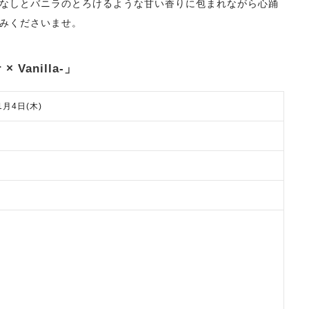
なしとバニラのとろけるような甘い香りに包まれながら心踊
みくださいませ。
 × Vanilla-」
1月4日(木)