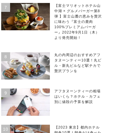
【富士マリオットホテル山
中湖 × グルメバーガー第8
弾 】富士山麓の恵みを贅沢
に味わう『富士の鹿肉
100%プレミアムバーガ
ー』2022年9月1日（木）
より発売開始！
丸の内周辺のおすすめアフ
タヌーンティー10選！丸ビ
ル・新丸ビルなど駅チカで
贅沢プランを
アフタヌーンティーの相場
はいくら？ホテル・カフェ
別に値段の予算を解説
【2023 東京】都内ホテル
朝食10選！朝食だけ食べた