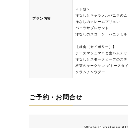
＜下段＞
洋なしとキャラメルバニラのム
プラン内容
洋なしのクレームブリュレ
バニラサブレサンド
洋なしのスコーン バニラミル
【軽食（セイボリー）】
チーズマシュマロと生ハムチッ
洋なしとスモークビーフのステ
根菜のケークサレ ガトースタ
クラムチャウダー
ご予約・お問合せ
White Christmas Aft