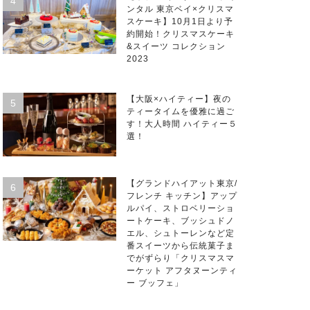
ンタル 東京ベイ×クリスマ
スケーキ】10月1日より予
約開始！クリスマスケーキ
&スイーツ コレクション
2023
【大阪×ハイティー】夜の
ティータイムを優雅に過ご
す！大人時間 ハイティー５
選！
【グランドハイアット東京/
フレンチ キッチン】アップ
ルパイ、ストロベリーショ
ートケーキ、ブッシュドノ
エル、シュトーレンなど定
番スイーツから伝統菓子ま
でがずらり「クリスマスマ
ーケット アフタヌーンティ
ー ブッフェ」