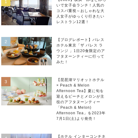
いで女子会ランチ！人気の
コスパ重視～おしゃれな大
人女子がゆっくり行きたい
レストラン12選！
【ブログレポート】パレス
ホテル東京「ザ パレス ラ
ウンジ 」1日20食限定のア
フタヌーンティーに行って
みた！
【琵琶湖マリオットホテル
× Peach & Melon
Afternoon Tea】夏に旬を
迎えるピーチとメロンが主
役のアフタヌーンティー
「Peach & Melon)
Afternoon Tea」を2023年
7月1日(土)より発売！
【ホテル インターコンチネ