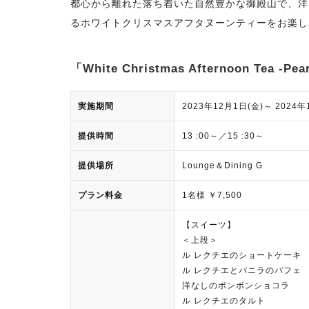
都心から離れた落ち着いた自然豊かな御殿山で、洋
るホワイトクリスマスアフタヌーンティーをお楽し
「White Christmas Afternoon Tea -Pear
実施期間
2023年12月1日(金)～ 2024年
提供時間
13 :00～／15 :30～
提供場所
Lounge＆Dining G
プラン料金
1名様 ￥7,500
【スイーツ】
＜上段＞
ル レクチエのショートケーキ
ル レクチエとバニラのパフェ
洋なしのボンボンショコラ
ル レクチエのタルト