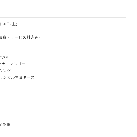
月30日(土)
円(消費税・サービス料込み)
バジル
オカ マンゴー
シング
ガランガルマヨネーズ
柚子胡椒