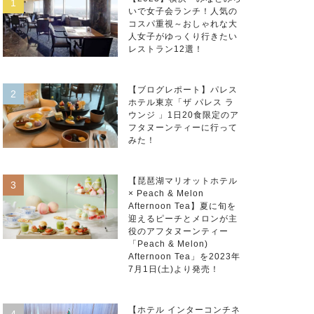
いで女子会ランチ！人気の
コスパ重視～おしゃれな大
人女子がゆっくり行きたい
レストラン12選！
【ブログレポート】パレス
ホテル東京「ザ パレス ラ
ウンジ 」1日20食限定のア
フタヌーンティーに行って
みた！
【琵琶湖マリオットホテル
× Peach & Melon
Afternoon Tea】夏に旬を
迎えるピーチとメロンが主
役のアフタヌーンティー
「Peach & Melon)
Afternoon Tea」を2023年
7月1日(土)より発売！
【ホテル インターコンチネ