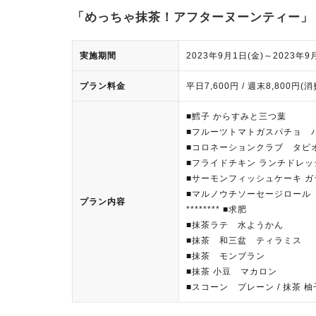
「めっちゃ抹茶！アフターヌーンティー」
実施期間
2023年9月1日(金)～2023年9
プラン料金
平日7,600円 / 週末8,800
■鱈子 からすみと三つ葉
■フルーツトマトガスパチョ 
■コロネーションクラブ タピ
■フライドチキン ランチドレッ
■サーモンフィッシュケーキ 
■マルノウチソーセージロール
プラン内容
******** ■求肥
■抹茶ラテ 水ようかん
■抹茶 和三盆 ティラミス
■抹茶 モンブラン
■抹茶 小豆 マカロン
■スコーン プレーン / 抹茶 