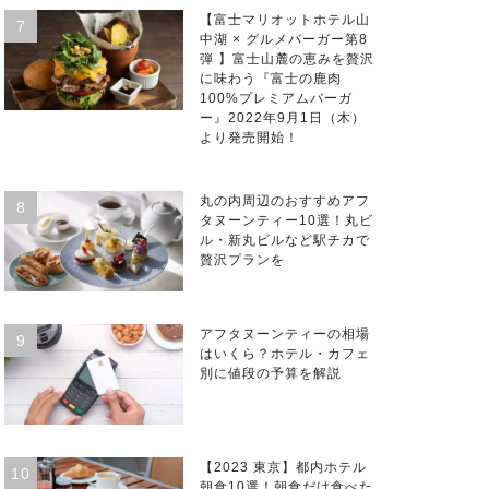
【富士マリオットホテル山
中湖 × グルメバーガー第8
弾 】富士山麓の恵みを贅沢
に味わう『富士の鹿肉
100%プレミアムバーガ
ー』2022年9月1日（木）
より発売開始！
丸の内周辺のおすすめアフ
タヌーンティー10選！丸ビ
ル・新丸ビルなど駅チカで
贅沢プランを
アフタヌーンティーの相場
はいくら？ホテル・カフェ
別に値段の予算を解説
【2023 東京】都内ホテル
朝食10選！朝食だけ食べた