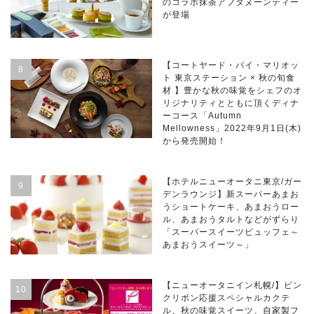
のコラボ抹茶アフタヌーンティー
が登場
【コートヤード・バイ・マリオッ
ト 東京ステーション × 秋の旬食
材 】豊かな秋の味覚をシェフのオ
リジナリティとともに頂くディナ
ーコース「Autumn
Mellowness」2022年9月1日(木)
から発売開始！
【ホテルニューオータニ東京/ガー
デンラウンジ】新スーパーあまお
うショートケーキ、あまおうロー
ル、あまおうタルトなどがずらり
「スーパースイーツビュッフェ～
あまおうスイーツ～」
【ニューオータニイン札幌/】ピン
クリボン応援スペシャルカクテ
ル、秋の味覚スイーツ、自家製フ