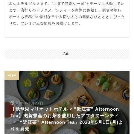
沢なホテルグルメまで、”上質で特別な一日”をテーマに活動してい
ます。流行りのアフタヌーンティーを実際に体験し、実食体験レ
ポートも投稿中♪ 特別な日や大切な人との素敵なひとときにぴった
りな、プレミアムな情報をお届けします。
Ads
Prev
2023年4月27日
【琵琶湖マリオットホテル × “近江茶” Afternoon
Tea】滋賀県産のお茶を使用したアフタヌーンティ
ー「“近江茶” Afternoon Tea」2023年5月1日(月)よ
りを発売