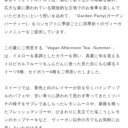
広大な庭に囲われている開放的な立地でのお食事を楽しんで
いただきたいという想いを込めて、「Garden Party(ガーデン
パーティー)」をコンセプトに季節ごとに四季折々のヴィーガ
ンメニューをご提供しています。
この夏にご用意する「Vegan Afternoon Tea -Summer-」
は、イエローを基調としたカラーを用い、真夏に旬を迎える
トロピカルフルーツをふんだんに使った見た目にも心躍るス
イーツ9種、セイボリー4種をご用意いたしました。
スイーツでは、黄色と白のレイヤーが目を引くパインアップ
ルのパフェや、甘い香りに誘われて思わず寄ってきたミツバ
チの様子をサブレであしらったレモンムースや、薔薇を模っ
たフレッシュマンゴーや、ひまわりに見立てた塩こうじレモ
ンのカップケーキなど、ヴィーガン以外の方でもお気軽にお
楽しみいただけます。