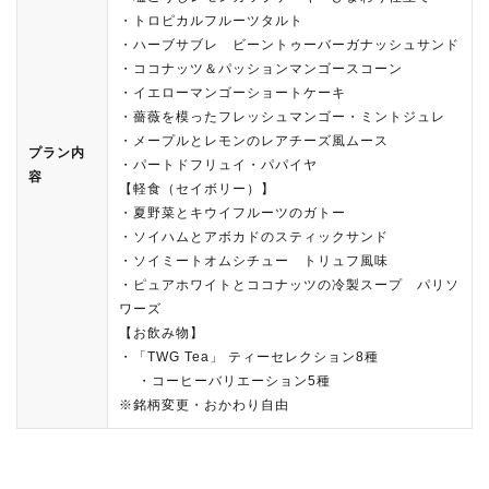
・トロピカルフルーツタルト
・ハーブサブレ ビーントゥーバーガナッシュサンド
・ココナッツ＆パッションマンゴースコーン
・イエローマンゴーショートケーキ
・薔薇を模ったフレッシュマンゴー・ミントジュレ
・メープルとレモンのレアチーズ風ムース
プラン内
・パートドフリュイ・パパイヤ
容
【軽食（セイボリー）】
・夏野菜とキウイフルーツのガトー
・ソイハムとアボカドのスティックサンド
・ソイミートオムシチュー トリュフ風味
・ピュアホワイトとココナッツの冷製スープ パリソ
ワーズ
【お飲み物】
・「TWG Tea」 ティーセレクション8種
・コーヒーバリエーション5種
※銘柄変更・おかわり自由