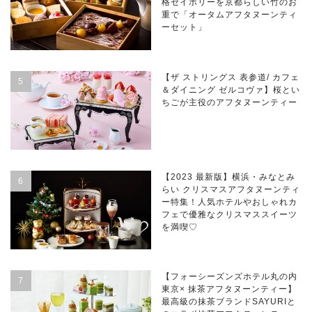
格セイボリーを京都らしい竹のお
重で「オータムアフタヌーンティ
ーセット」
【ザ ストリングス 表参道/ カフェ
＆ダイニング ゼルコヴァ】桜とい
ちごが主役のアフタヌーンティー
【2023 最新版】横浜・みなとみ
らい クリスマスアフタヌーンティ
ー特集！人気ホテルやおしゃれカ
フェで優雅なクリスマススイーツ
を満喫♡
【フォーシーズンズホテル丸の内
東京× 抹茶アフタヌーンティー】
最高級の抹茶ブランドSAYURIと