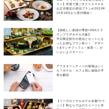
ラン】空港で過ごすクリスマス＆
お正月限定の宿泊プランが2023年
10月18日から受付開始！
【緑眩しい新緑の季節×ANAクラ
ウンプラザホテル大阪】
平日限定割引や宿泊とセットにな
ったお得なプラン有り！「デザー
ト&ランチブッフェ～抹茶～」が
いよいよスタート♪
アフタヌーンティーの相場はいく
ら？ホテル・カフェ別に値段の予
算を解説
【リーガロイヤルホテル京都/ラウ
ンジ】秋ならではのスイーツと本