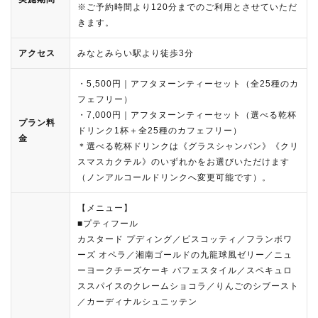
※ご予約時間より120分までのご利用とさせていただ
きます。
アクセス
みなとみらい駅より徒歩3分
・5,500円｜アフタヌーンティーセット（全25種のカ
フェフリー）
・7,000円｜アフタヌーンティーセット（選べる乾杯
プラン料
ドリンク1杯＋全25種のカフェフリー）
金
＊選べる乾杯ドリンクは《グラスシャンパン》《クリ
スマスカクテル》のいずれかをお選びいただけます
（ノンアルコールドリンクへ変更可能です）。
【メニュー】
■プティフール
カスタード プディング／ビスコッティ／フランボワ
ーズ オペラ／湘南ゴールドの九龍球風ゼリー／ニュ
ーヨークチーズケーキ パフェスタイル／スペキュロ
ススパイスのクレームショコラ／りんごのシブースト
／カーディナルシュニッテン