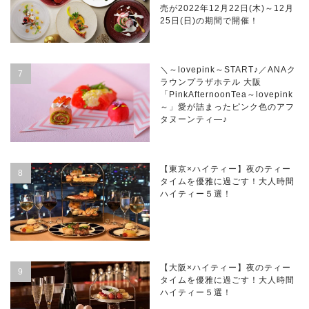
売が2022年12月22日(木)～12月
25日(日)の期間で開催！
＼～lovepink～START♪／ANAク
ラウンプラザホテル 大阪
「PinkAfternoonTea～lovepink
～」愛が詰まったピンク色のアフ
タヌーンティ―♪
【東京×ハイティー】夜のティー
タイムを優雅に過ごす！大人時間
ハイティー５選！
【大阪×ハイティー】夜のティー
タイムを優雅に過ごす！大人時間
ハイティー５選！