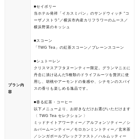
■セイボリー
当ホテル発祥「イカスミパン」のサンドウィッチ “コ
ーザノストラ”／横浜市内産カリフラワーのムース／
横浜野菜のキッシュ
■スコーン
「TWG Tea」の紅茶スコーン／プレーンスコーン
■シュトーレン
クリスマスアフタヌーンティー限定。グランマニエに
丹念に漬け込んだ5種類のドライフルーツを贅沢に使
用し、胡桃やアーモンドの食感や、シナモンのスパイ
プラン内
スの香りも楽しめる逸品です。
容
■香る紅茶・コーヒー
以下メニューより、お好きなだけお選びいただけます
〈 TWG Tea セレクション 〉
ミッドナイトアワーティー／アルフォンソティー／シ
ルバームーンティー／モロカンミントティー／玄米茶
／シンガポールブレックファスト／ハルムッティー