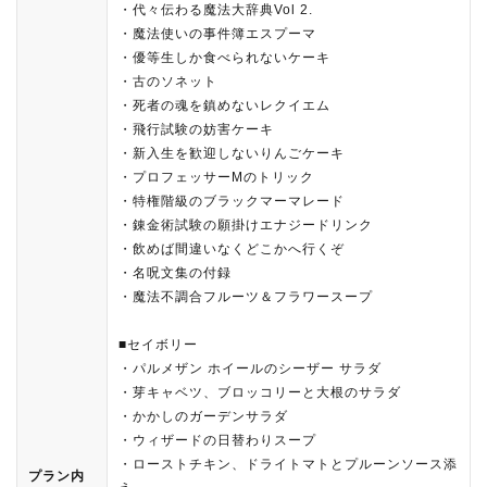
・代々伝わる魔法大辞典Vol 2.
・魔法使いの事件簿エスプーマ
・優等生しか食べられないケーキ
・古のソネット
・死者の魂を鎮めないレクイエム
・飛行試験の妨害ケーキ
・新入生を歓迎しないりんごケーキ
・プロフェッサーMのトリック
・特権階級のブラックマーマレード
・錬金術試験の願掛けエナジードリンク
・飲めば間違いなくどこかへ行くぞ
・名呪文集の付録
・魔法不調合フルーツ＆フラワースープ
■セイボリー
・パルメザン ホイールのシーザー サラダ
・芽キャベツ、ブロッコリーと大根のサラダ
・かかしのガーデンサラダ
・ウィザードの日替わりスープ
・ローストチキン、ドライトマトとプルーンソース添
プラン内