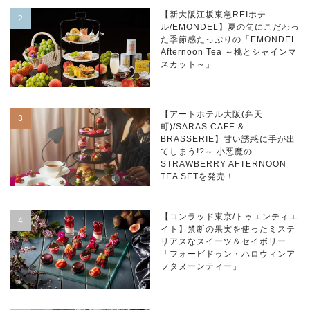
【新大阪江坂東急REIホテ
ル/EMONDEL】夏の旬にこだわっ
た季節感たっぷりの「EMONDEL
Afternoon Tea ～桃とシャインマ
スカット～」
【アートホテル大阪(弁天
町)/SARAS CAFE &
BRASSERIE】甘い誘惑に手が出
てしまう!?～ 小悪魔の
STRAWBERRY AFTERNOON
TEA SETを発売！
【コンラッド東京/トゥエンティエ
イト】禁断の果実を使ったミステ
リアスなスイーツ＆セイボリー
「フォービドゥン・ハロウィンア
フタヌーンティー」