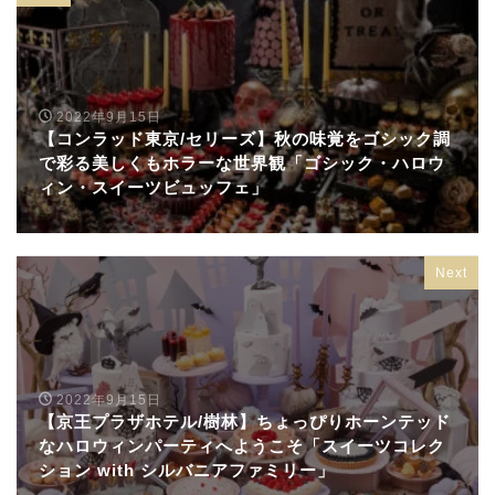
2022年9月15日
【コンラッド東京/セリーズ】秋の味覚をゴシック調
で彩る美しくもホラーな世界観「ゴシック・ハロウ
ィン・スイーツビュッフェ」
Next
2022年9月15日
【京王プラザホテル/樹林】ちょっぴりホーンテッド
なハロウィンパーティへようこそ「スイーツコレク
ション with シルバニアファミリー」