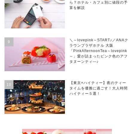
ら？ホテル・カフェ別に値段の予
算を解説
＼～lovepink～START♪／ANAク
ラウンプラザホテル 大阪
「PinkAfternoonTea～lovepink
～」愛が詰まったピンク色のアフ
タヌーンティ―♪
【東京×ハイティー】夜のティー
タイムを優雅に過ごす！大人時間
ハイティー５選！