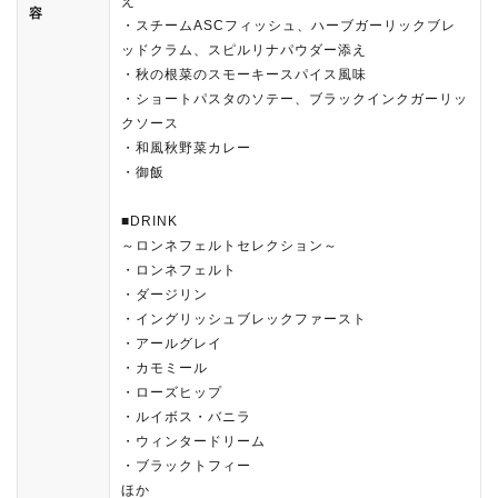
え
容
・スチームASCフィッシュ、ハーブガーリックブレ
ッドクラム、スピルリナパウダー添え
・秋の根菜のスモーキースパイス風味
・ショートパスタのソテー、ブラックインクガーリッ
クソース
・和風秋野菜カレー
・御飯
■DRINK
～ロンネフェルトセレクション～
・ロンネフェルト
・ダージリン
・イングリッシュブレックファースト
・アールグレイ
・カモミール
・ローズヒップ
・ルイボス・バニラ
・ウィンタードリーム
・ブラックトフィー
ほか