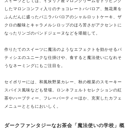
スイーツとしては、イタリア産マロンクリームをトッピング
したマロンコンフィ入りのチョコレートババロア、無花果を
ふんだんに盛ったバニラババロアのシャルロットケーキ、ザ
クロの酸味とキャラメルシロップのほろ苦さがアクセントに
なったリンゴのパンドジェーヌなどを堪能して。
作りたてのスイーツに魔法のようなエフェクトを効かせるパ
ティシエのユニークな仕掛けや、食すると魔法使いになれそ
うなネーミングにもご注目を。
セイボリーには、和風秋野菜カレー、秋の根菜のスモーキー
スパイス風味なども登場。ロンネフェルトセレクションの紅
茶やハーブティー、フレーバーティーほか、充実したカフェ
メニューとともにおいしく。
ダークファンタジーなお茶会「魔法使いの学校」概