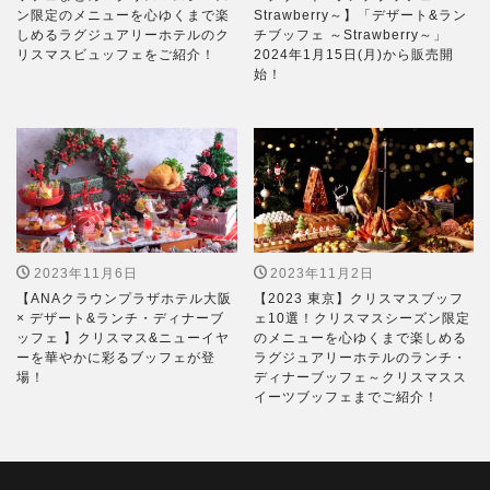
ン限定のメニューを心ゆくまで楽
Strawberry～】「デザート&ラン
しめるラグジュアリーホテルのク
チブッフェ ～Strawberry～」
リスマスビュッフェをご紹介！
2024年1月15日(月)から販売開
始！
2023年11月6日
2023年11月2日
【ANAクラウンプラザホテル大阪
【2023 東京】クリスマスブッフ
× デザート&ランチ・ディナーブ
ェ10選！クリスマスシーズン限定
ッフェ 】クリスマス&ニューイヤ
のメニューを心ゆくまで楽しめる
ーを華やかに彩るブッフェが登
ラグジュアリーホテルのランチ・
場！
ディナーブッフェ～クリスマスス
イーツブッフェまでご紹介！