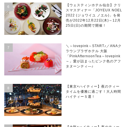
【ウェスティンホテル仙台】クリ
スマスディナー「JOYEUX NOEL
2022 (ジョワイユ ノエル)」を発
売が2022年12月22日(木)～12月
25日(日)の期間で開催！
＼～lovepink～START♪／ANAク
ラウンプラザホテル 大阪
「PinkAfternoonTea～lovepink
～」愛が詰まったピンク色のアフ
タヌーンティ―♪
【東京×ハイティー】夜のティー
タイムを優雅に過ごす！大人時間
ハイティー５選！