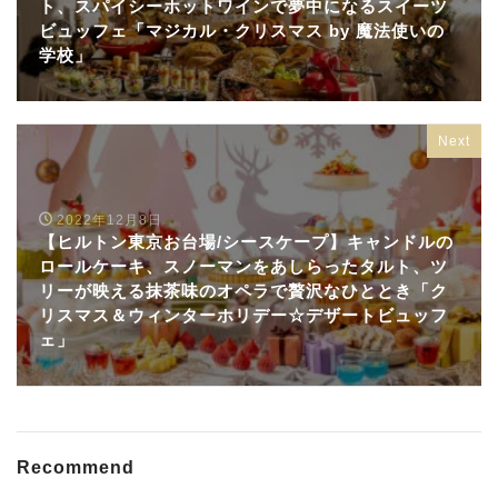
ト、スパイシーホットワインで夢中になるスイーツ
ビュッフェ「マジカル・クリスマス by 魔法使いの
学校」
Next
2022年12月8日
【ヒルトン東京お台場/シースケープ】キャンドルの
ロールケーキ、スノーマンをあしらったタルト、ツ
リーが映える抹茶味のオペラで贅沢なひととき「ク
リスマス＆ウィンターホリデー☆デザートビュッフ
ェ」
Recommend