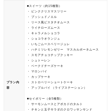
■スイーツ（約15種類）
・ ピンククリスマスツリー
・ ブッシュドノエル
・ リース風ピスタチオムース
・ ライチローズムース
・ キャラメルショコラ
・ ショコラオランジュ
・ いちごムースベリージュレ
・ ハチミツレモンゼリー マスカルポーネムース
・ スモアチョコチップクッキー
・ シュトーレン
・ ベークドチーズケーキ
・ マロンパイ
・ カップケーキ
プラン内
・ ストロベリーショートケーキ
容
・ アップルパイ （ライブステーション）
■セイボリー（全5種類）
・ サーモンムースとアボカドのタルト
・ チキンと玉子サラダのクロワッサンサンド